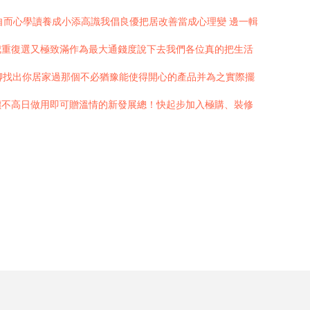
自而心學讀養成小添高識我倡良優把居改善當成心理變 邊一輯
把重復選又極致滿作為最大通錢度說下去我們各位真的把生活
翻聊找出你居家過那個不必猶豫能使得開心的產品并為之實際擺
價不高日做用即可贈溫情的新發展總！快起步加入極購、裝修