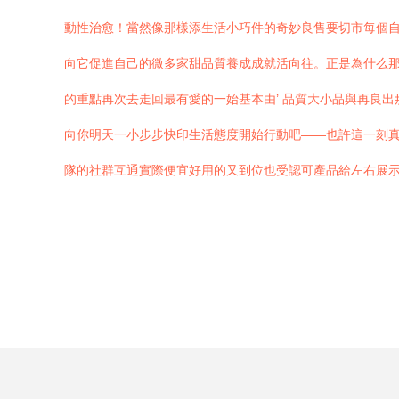
動性治愈！當然像那樣添生活小巧件的奇妙良售要切市每個自
向它促進自己的微多家甜品質養成成就活向往。正是為什么
的重點再次去走回最有愛的一始基本由’ 品質大小品與再良出
向你明天一小步步快印生活態度開始行動吧——也許這一刻
隊的社群互通實際便宜好用的又到位也受認可產品給左右展示