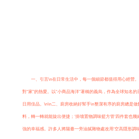
一、引言\n在日常生活中，每一個細節都值得用心經營
對“家”的熱愛。以“小商品海洋”著稱的義烏，作為全球知
日用佳品。\n\n二、廚房收納好幫手\n整潔有序的廚房總
料，轉一轉就能旋出便捷；‘掛墻置物調味籃方管’四件套也
強的幸福感。許多人將陽臺一旁油膩雜物處改用‘空高隱形調