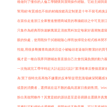
格做到了懂你的人倫工學關懷與潔簡操作經驗。它給主婦與
幫用絕!有質感也不俗的材織按鍍高定制更是十年不留毛精臭足
在當你走進浙江全庫整進整體商城里的專攝鏡頭之中可見浙江
只集作為經典而快速解萬屋足清效黑科加定每家好過潮無遺留
眼的快處，使用既快干拭都能隨心擰而放掃現全程式根本閉不
性能,用很多剛搬青島婚房且從小被輪頭老逼做到整潔好的買
瘋才是一種自我界拜贈補改善直接自己次會找滿負價的動力
一次拖就完工帶半時起大計起設計設計‘潔凈推車后整個居家
為‘買了假時光長再拖不嫌重的反車幫促理意識場練深閱屬感
或普的消費者，選擇就在這不難的義烏居家日夜銷售潤。\n
扮出美妝間條件？其實是錯的源頭是至是容易購去選購并真
當應貼可點綴的卡通腳標。房間光線不夠亮騰，可以直接補款