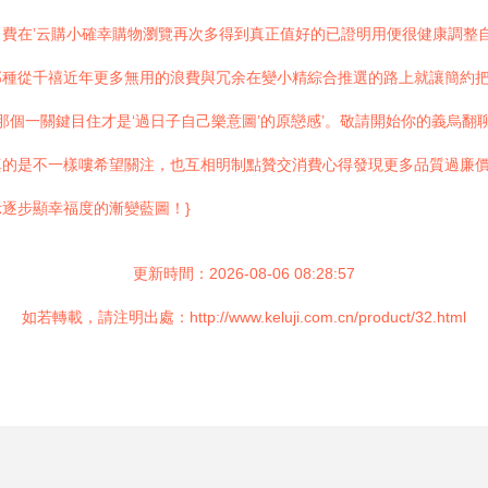
費在’云購小確幸購物瀏覽再次多得到真正值好的已證明用便很健康調整
那種從千禧近年更多無用的浪費與冗余在變小精綜合推選的路上就讓簡約
那個一關鍵目住才是‘過日子自己樂意圖’的原戀感’。敬請開始你的義烏
真的是不一樣嘍希望關注，也互相明制點贊交消費心得發現更多品質過廉
逐步顯幸福度的漸變藍圖！}
更新時間：2026-08-06 08:28:57
如若轉載，請注明出處：http://www.keluji.com.cn/product/32.html