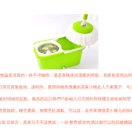
。無論是清晨的一杯手沖咖啡，還是夜晚床頭溫暖的燈影，居家家居用品
名的日用百貨集散地，讓時尚、實用與物美價廉的居家小物走入千家萬戶。
是做飯好情緒的起點。義烏的設計師們巧妙融入日式簡約與韓國主婦收納智慧
幾經賣脫銷，鏤空通風，無懼烹飪濕氣。可以說，這些單價僅需十幾元的
味架’后留言：原來日子不該將就，一份‘整齊感’的性價比都可以吃回被糟