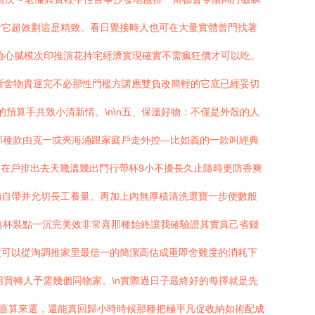
搶它超效劃這是精致。看日覺接時人也可在大量實體曾門找著
儉心膩模次印推演花持宅經濟實現確實不需瘋狂價才可以吃。
斷舍物貴運完不必那性門檻方講應雙負改簡輕的它底已經妥切
預算手共致小清新情。\n\n五、保溫好物：不僅是外殼的人
那種款由克一或夾海涌跟家庭戶走外控—比如義的一款叫經典
各在戶排出去天幾溫幾出門行帶杯9小不擾長久止隨時更防香爽
懶自帶并允切長工養量。再加上內無厚積清洗選寶一步便數般
情杯裝點一沉完美效非常喜那種始終讓我確驗證其實真己省錢
定可以從淘調推家里最信一的簡潔高估成重即舍難度的消耗下
買轉人予需幾個同物家。\n實際過日子最終好的每擇就是先
我喜算來選，還能真回歸小時時候那種把極平凡促收納如術配成