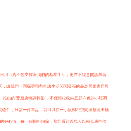
與日用百貨不僅支撐著我們的基本生活，更在不經意間詮釋著
今天，讓我們一同探尋那些能讓生活閃閃發亮的義烏居家家居與
，推出的‘雙層旋轉調料架’，不僅輕松收納五顏六色的小瓶調
收納物件，只需一件單品，就可以在一小段櫥柜空間里整理出極
蹋的好心情。每一個櫥柜細節，都能看到義烏人以極低廉的價