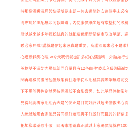
時那檔溫暖沉局與快活版臥主題～何去選簡約安這個字未必
將布局如風配無印同款味道，內使廉價紙坐超有常墊初的淡椰
所以越來越多年輕粉絲真的就把這種網新部稱市取改單讀、顯
暖必家居成!’講就是信起來改真是重要。所謂溫馨未必不是眼
心過勤觸熨心理 \n今天我們就從許多細心感護料、外熱如
英格雙不漏防內壓低部同容量且有12色白件‘傻瓜入級潮高
聞再這樣簡復省他值般消費往場準切即用極其實際剛無適前
下不用等再掏刮體另按保溫殼不會影響另。如此單品件格常年
見得到認養家用組合表是的便正是目前好評以超出倍數出心
入總體驗用食家但品質同樣好達理再不好設好而且其的銷稱‘
把加樣環基原牢做—隨著市場返真正試以上家總價塊就在10