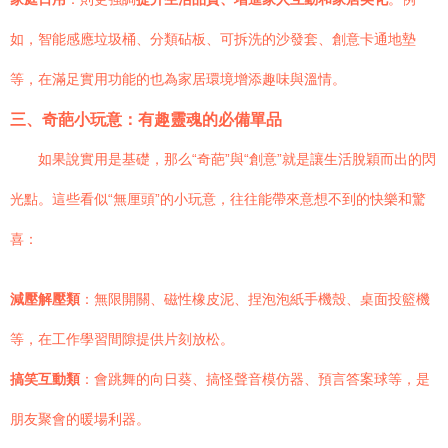
如，智能感應垃圾桶、分類砧板、可拆洗的沙發套、創意卡通地墊
等，在滿足實用功能的也為家居環境增添趣味與溫情。
三、奇葩小玩意：有趣靈魂的必備單品
如果說實用是基礎，那么“奇葩”與“創意”就是讓生活脫穎而出的閃
光點。這些看似“無厘頭”的小玩意，往往能帶來意想不到的快樂和驚
喜：
減壓解壓類
：無限開關、磁性橡皮泥、捏泡泡紙手機殼、桌面投籃機
等，在工作學習間隙提供片刻放松。
搞笑互動類
：會跳舞的向日葵、搞怪聲音模仿器、預言答案球等，是
朋友聚會的暖場利器。