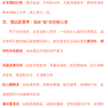
反常識設計類
：懸浮盆栽、不倒翁水杯、天氣預報瓶等，將科技感或
藝術感融入日常，讓人會心一笑。
四、禮品新選擇：送給“她”的別致心意
對于女性朋友、女友或家人而言，一份別出心裁的日用禮品，遠
比華而不實的物品更能體現用心。創意家居生活用品因其
實用性、獨
特性和高顏值
，成為禮品市場的熱門選項：
高顏值實用派
：如星空投影燈、香薰加濕器、創意陶瓷杯、設計感餐
具套裝，既裝點生活，又溫暖日常。
貼心關懷派
：如恒溫杯墊、頸椎按摩儀、暖宮腰帶、便攜榨汁杯，直
接關懷對方的健康與舒適。
趣味驚喜派
：如創意開瓶器、謎題存錢罐、定制漫畫毛巾等，送禮的