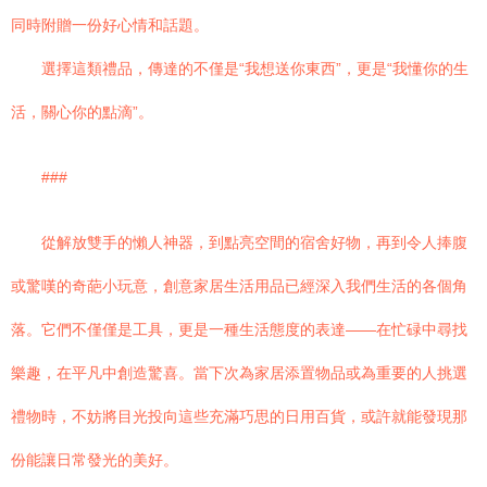
同時附贈一份好心情和話題。
選擇這類禮品，傳達的不僅是“我想送你東西”，更是“我懂你的生
活，關心你的點滴”。
###
從解放雙手的懶人神器，到點亮空間的宿舍好物，再到令人捧腹
或驚嘆的奇葩小玩意，創意家居生活用品已經深入我們生活的各個角
落。它們不僅僅是工具，更是一種生活態度的表達——在忙碌中尋找
樂趣，在平凡中創造驚喜。當下次為家居添置物品或為重要的人挑選
禮物時，不妨將目光投向這些充滿巧思的日用百貨，或許就能發現那
份能讓日常發光的美好。