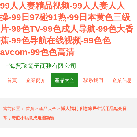
99人人妻精品视频-99人人妻人人
操-99日97碰91热-99日本黄色三级
片-99色TV-99色成人导航-99色大香
蕉-99色导航在线视频-99色色
avcom-99色色高清
上海賈聰電子商務有限公司
首頁
企業簡介
產品大全
聯系我們
企業信息
當前位置：
首頁
>
產品大全
>
懶人福利 創意家居生活用品點亮日
常，奇葩小玩意成送禮新寵