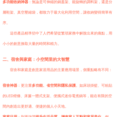
多功能收納神器
：無論是可伸縮的鍋蓋架、能旋轉的調料架，還是分
層鞋架、真空壓縮袋，都致力于最大化利用空間，讓收納變得簡單有
序。
這些產品精準切中了人們希望從繁瑣家務中解脫出來的痛點，用
小小的創意換取大量的時間和精力。
二、宿舍與家庭：小空間里的大智慧
宿舍和家庭是創意家居用品的主要應用場景，側重點略有不同：
宿舍神器
：更注重
多功能、省空間和隱私保護
。如床頭掛籃、可粘貼
的LED燈條、床簾一體式支架、便攜式迷你電煮鍋等，能在有限的空
間內創造出更舒適、便捷的個人小天地。
家庭日用
：則更強調
提升生活品質、增進家人互動和家居美化
。例