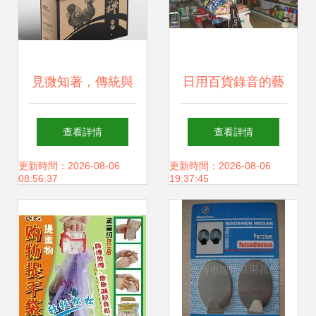
見微知著，傳統與
日用百貨錄音的藝
新融 // 年貨包裝設
術 捕捉生活與商業
查看詳情
查看詳情
計的視覺邏輯\n\n
的交響
更新時間：2026-08-06
更新時間：2026-08-06
08:56:37
19:37:45
欄目一 場景定位中
的包裝剛需——大
包小包購物節的容