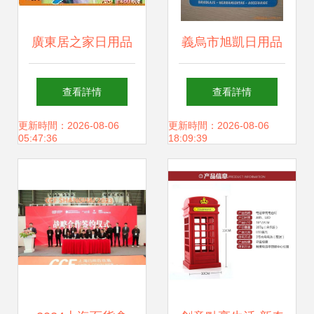
器價值\n\n在選擇
廣東居之家日用品
義烏市旭凱日用品
手提年貨禮品袋圖
廠 匠心打造優質日
廠——家用金屬制
查看詳情
查看詳情
多數原店主偏愛滿
用百貨，服務萬千
品與日用百貨產品
更新時間：2026-08-06
更新時間：2026-08-06
05:47:36
18:09:39
載真質精棉料的選
家庭
全覽
擇肌？事實不盡
然。利用號碼
**19069647這樣的