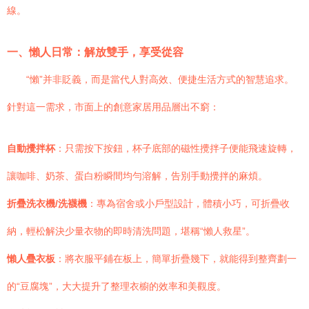
線。
一、懶人日常：解放雙手，享受從容
“懶”并非貶義，而是當代人對高效、便捷生活方式的智慧追求。
針對這一需求，市面上的創意家居用品層出不窮：
自動攪拌杯
：只需按下按鈕，杯子底部的磁性攪拌子便能飛速旋轉，
讓咖啡、奶茶、蛋白粉瞬間均勻溶解，告別手動攪拌的麻煩。
折疊洗衣機/洗襪機
：專為宿舍或小戶型設計，體積小巧，可折疊收
納，輕松解決少量衣物的即時清洗問題，堪稱“懶人救星”。
懶人疊衣板
：將衣服平鋪在板上，簡單折疊幾下，就能得到整齊劃一
的“豆腐塊”，大大提升了整理衣櫥的效率和美觀度。