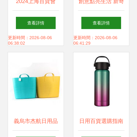
日用百貨包裝搜圖
2024上海百貨會
創意點亮生活 新奇
和實例分析之前，
CCF國際日用百貨
實用家居小物，獻
查看詳情
查看詳情
我們需要高維度關
商品展（春季） 日
給最特別的TA
更新時間：2026-08-06
更新時間：2026-08-06
06:38:02
06:41:29
切其主打屬性 「堅
用百貨新風向與新
硬的外箱結構+防
機遇
水圖層制原料？又
或是提手橫向耐壓
義烏市杰航日用品
日用百貨選購指南
牢固型是關鍵要素