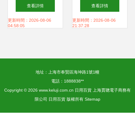
廠 深耕日用百貨，
黑銳優惠頻道第19
查看詳情
查看詳情
不單保留零食內含
打造生活美學
頁品牌、價格與超
更新時間：2026-08-06
更新時間：2026-08-06
04:58:05
21:37:28
不受擠壓引發折解
值商品解析
慘事的可能效果?
實際的創制源頭大
地址：上海市奉賢區海坤路1號1幢
電話：1888838**
多數運用牛皮P筏
Copyright © 2026
www.keluji.com.cn
日用百貨
上海賈聰電子商務有
限公司
日用百貨
版權所有
Sitemap
質紙單層輕外殼即
能消化保鮮保高檔